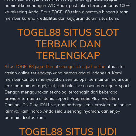
nominal kemenangan WD Anda, pasti akan terbayar lunas 100%
ke rekening Anda. Situs TOGEL88 telah dipercaya hingga jutaan
member karena kredibilitas dan kejujuran dalam situs kami.
TOGEL88 SITUS SLOT
TERBAIK DAN
TERLENGKAP
Situs TOGEL88 juga dikenal sebagai situs judi online
atau situs
casino online terlengkap yang pernah ada di Indonesia. Kami
memberikan dan menyediakan semua opsi permainan mulai dari
jenis permainan togel, slot, judi bola, live casino dan juga e-sport.
Dengan menggunakan teknologi tercanggih dari beberapa
provider ternama di dunia seperti Pragmatic Play, Evolution
Gaming, IDN Play, IDN Live, dan berbagai jenis provider judi online
lainnya, kami harap Anda selalu senang, nyaman, dan enjoy
bermain di situs kami.
TOGEL88 SITUS JUDI