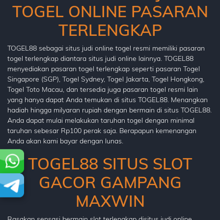
TOGEL ONLINE PASARAN
TERLENGKAP
TOGEL88 sebagai situs judi online togel resmi memiliki pasaran
togel terlengkap diantara situs judi online lainnya. TOGEL88
menyediakan pasaran togel terlengkap seperti pasaran Togel
Singapore (SGP), Togel Sydney, Togel Jakarta, Togel Hongkong,
Togel Toto Macau, dan tersedia juga pasaran togel resmi lain
yang hanya dapat Anda temukan di situs TOGEL88. Menangkan
hadiah hingga milyaran rupiah dengan bermain di situs TOGEL88.
Anda dapat mulai melakukan taruhan togel dengan minimal
taruhan sebesar Rp100 perak saja. Berapapun kemenangan
Anda akan kami bayar dengan lunas.
TOGEL88 SITUS SLOT
GACOR GAMPANG
MAXWIN
Rasakan sensasi bermain slot terlengkap disitus judi online