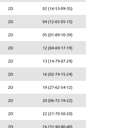
2D
02 (16-53-09-35)
2D
04 (12-65-05-15)
2D
05 (01-89-10-39)
2D
12 (04-69-17-19)
2D
13 (14-79-07-29)
2D
16 (02-74-15-24)
2D
19 (27-62-54-12)
2D
20 (06-72-19-22)
2D
22 (21-70-50-20)
2D
26 (31-90-80-40)