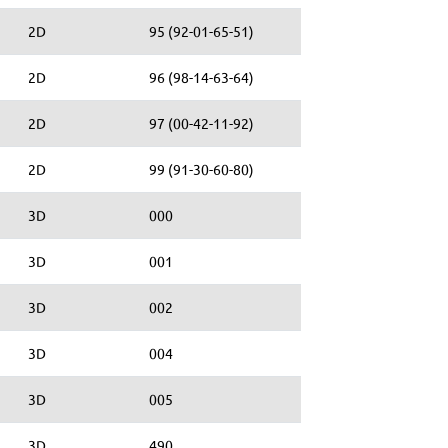
2D
95 (92-01-65-51)
2D
96 (98-14-63-64)
2D
97 (00-42-11-92)
2D
99 (91-30-60-80)
3D
000
3D
001
3D
002
3D
004
3D
005
3D
490