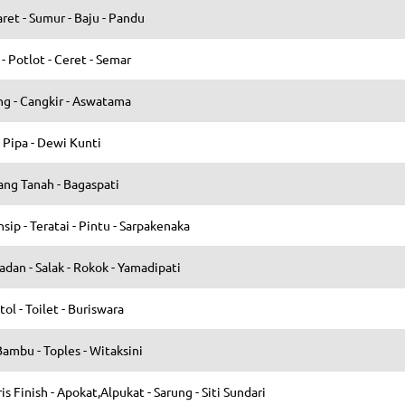
et - Sumur - Baju - Pandu
- Potlot - Ceret - Semar
ng - Cangkir - Aswatama
- Pipa - Dewi Kunti
cang Tanah - Bagaspati
nsip - Teratai - Pintu - Sarpakenaka
dan - Salak - Rokok - Yamadipati
tol - Toilet - Buriswara
Bambu - Toples - Witaksini
ris Finish - Apokat,Alpukat - Sarung - Siti Sundari