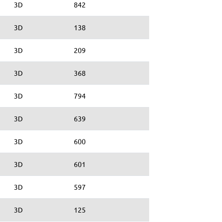
3D
842
3D
138
3D
209
3D
368
3D
794
3D
639
3D
600
3D
601
3D
597
3D
125