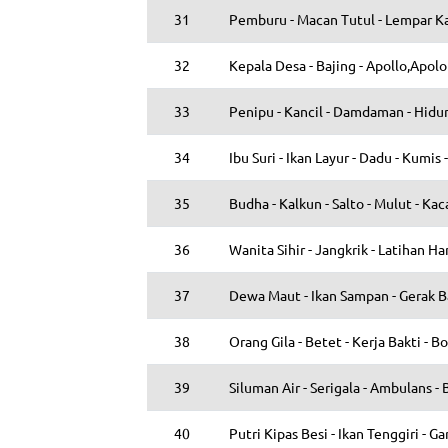
31
Pemburu - Macan Tutul - Lempar Kar
32
Kepala Desa - Bajing - Apollo,Apolo 
33
Penipu - Kancil - Damdaman - Hidu
34
Ibu Suri - Ikan Layur - Dadu - Kumis 
35
Budha - Kalkun - Salto - Mulut - Ka
36
Wanita Sihir - Jangkrik - Latihan Ha
37
Dewa Maut - Ikan Sampan - Gerak Ba
38
Orang Gila - Betet - Kerja Bakti - Bo
39
Siluman Air - Serigala - Ambulans - 
40
Putri Kipas Besi - Ikan Tenggiri - Ga