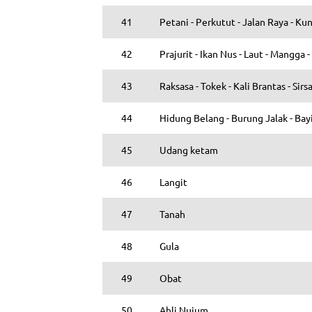
41
Petani - Perkutut - Jalan Raya - Kun
42
Prajurit - Ikan Nus - Laut - Mangga 
43
Raksasa - Tokek - Kali Brantas - Sirs
44
Hidung Belang - Burung Jalak - Bayi
45
Udang ketam
46
Langit
47
Tanah
48
Gula
49
Obat
50
Ahli Nujum