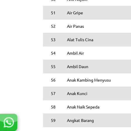
51
Air Gripe
52
Air Panas
53
Alat Tulis Cina
54
Ambil Air
55
Ambil Daun
56
Anak Kambing Menyusu
57
Anak Kunci
58
Anak Naik Sepeda
59
Angkat Barang