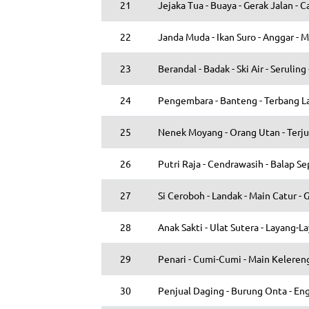
21
Jejaka Tua - Buaya - Gerak Jalan - 
22
Janda Muda - Ikan Suro - Anggar - 
23
Berandal - Badak - Ski Air - Seruling -
24
Pengembara - Banteng - Terbang La
25
Nenek Moyang - Orang Utan - Terju
26
Putri Raja - Cendrawasih - Balap Se
27
Si Ceroboh - Landak - Main Catur -
28
Anak Sakti - Ulat Sutera - Layang-L
29
Penari - Cumi-Cumi - Main Kelereng
30
Penjual Daging - Burung Onta - Eng