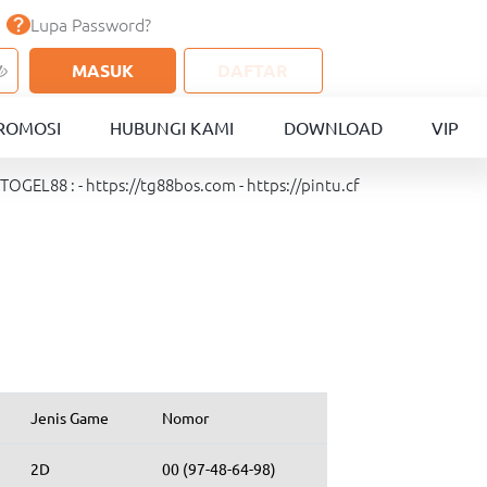
Lupa Password?
DAFTAR
ROMOSI
HUBUNGI KAMI
DOWNLOAD
VIP
https://tg88bos.com - https://pintu.cfd/lctg88
Jenis Game
Nomor
2D
00 (97-48-64-98)